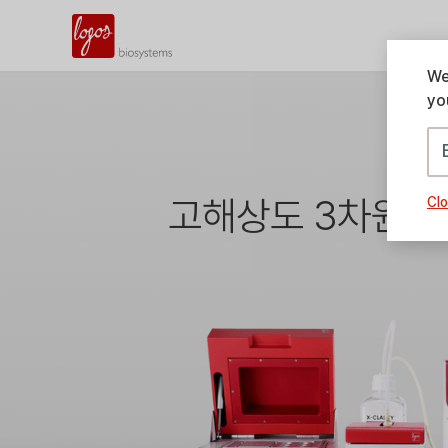
We
yo
고해상도 3차원 이미
Clo