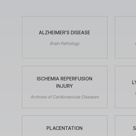
ALZHEIMER’S DISEASE
Brain Pathology
ISCHEMIA REPERFUSION
L
INJURY
Archives of Cardiovascular Diseases
PLACENTATION
S