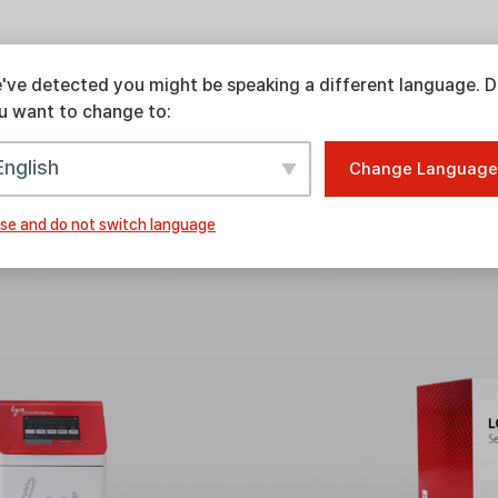
've detected you might be speaking a different language. 
u want to change to:
English
Change Language
징을 위한 생체조직 투명화 (Tiss
se and do not switch language