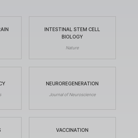
RAIN
INTESTINAL STEM CELL
BIOLOGY
Nature
CY
NEUROREGENERATION
s
Journal of Neuroscience
S
VACCINATION