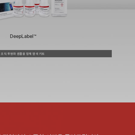
DeepLabel™
조직 투명화 샘플용 항체 염색 키트