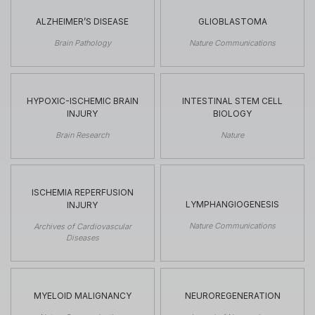
ALZHEIMER’S DISEASE
GLIOBLASTOMA
Brain Pathology
Nature Communications
HYPOXIC-ISCHEMIC BRAIN
INTESTINAL STEM CELL
INJURY
BIOLOGY
Brain Research
Nature
ISCHEMIA REPERFUSION
LYMPHANGIOGENESIS
INJURY
Nature Communications
Archives of Cardiovascular
Diseases
MYELOID MALIGNANCY
NEUROREGENERATION