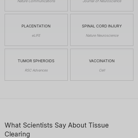
Nature Communications
Journal of Neuroscience
PLACENTATION
SPINAL CORD INJURY
eLIFE
Nature Neuroscience
TUMOR SPHEROIDS
VACCINATION
RSC Advances
Cell
What Scientists Say About Tissue
Clearing