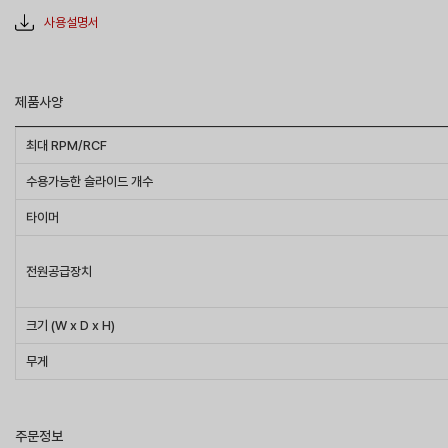
사용설명서
제품사양
최대 RPM/RCF
수용가능한 슬라이드 개수
타이머
전원공급장치
크기 (W x D x H)
무게
주문정보